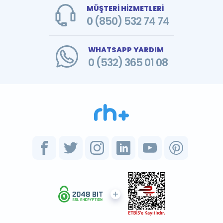
MÜŞTERİ HİZMETLERİ
0 (850) 532 74 74
WHATSAPP YARDIM
0 (532) 365 01 08