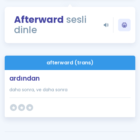
Puan Hesaplama
Afterward
sesli
Rehberlik Aracı
dinle
ÖSYM Sınav Takvimi
Kampanyalar
Blog
afterward (trans)
İngilizce Gramer
ardından
daha sonra, ve daha sonra