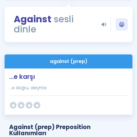
Puan Hesaplama
Against
sesli
Rehberlik Aracı
dinle
ÖSYM Sınav Takvimi
Kampanyalar
Blog
against (prep)
İngilizce Gramer
...e karşı
...e doğru, aleyhte
Against (prep) Preposition
Kullanımları