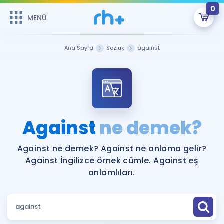
0
MENÜ
MENÜ
Üye Girişi
Ana Sayfa
Sözlük
against
Online Dersler
Sepetin Şu An Boş.
Çalışma Paketleri
Remzi Hoca ile seni sınava hazırlayacak onlarca eğitim seni
bekliyor!
Kitaplar ve Kaynaklar
GİRİŞ YAP
Against
ne demek?
Katılımcı Görüşleri
Şifremi Hatırlamıyorum
Against ne demek? Against ne anlama gelir?
Against İngilizce örnek cümle. Against eş
ÜYE DEĞİLİM
Faydalı Araçlar
anlamlıları.
Ücretsiz Kaynaklar
Blog
İngilizce Gramer
Hakkımızda
Kariyer
Sözlük
Soru & Cevap
İletişim