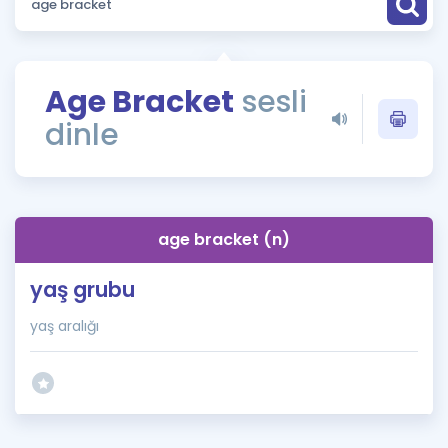
Puan Hesaplama
Rehberlik Aracı
Age Bracket
sesli
ÖSYM Sınav Takvimi
dinle
Kampanyalar
Blog
age bracket (n)
İngilizce Gramer
yaş grubu
yaş aralığı