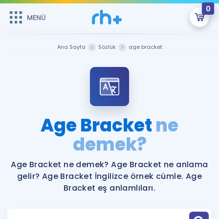
0
MENÜ
MENÜ
Üye Girişi
Ana Sayfa
Sözlük
age bracket
Online Dersler
Sepetin Şu An Boş.
Çalışma Paketleri
Remzi Hoca ile seni sınava hazırlayacak onlarca eğitim seni
bekliyor!
Kitaplar ve Kaynaklar
GİRİŞ YAP
Age Bracket
ne
Katılımcı Görüşleri
demek?
Şifremi Hatırlamıyorum
ÜYE DEĞİLİM
Faydalı Araçlar
Age Bracket ne demek? Age Bracket ne anlama
gelir? Age Bracket İngilizce örnek cümle. Age
Ücretsiz Kaynaklar
Blog
İngilizce Gramer
Bracket eş anlamlıları.
Hakkımızda
Kariyer
Sözlük
Soru & Cevap
İletişim