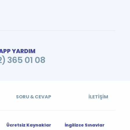
PP YARDIM
2) 365 01 08
SORU & CEVAP
İLETIŞIM
Ücretsiz Kaynaklar
İngilizce Sınavlar