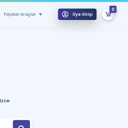
0
Faydalı Araçlar
Üye Girişi
klar
n Ücretsiz Kaynaklar
 için Özel Sözlük
Sepetin Şu An Boş.
ma
uan Hesaplama Aracı
i Hoca ile seni sınava hazırlayacak onlarca eğitim seni bekliyor!
Şifremi Hatırlamıyorum
GİRİŞ YAP
izce
azırlananlar için Öneriler
kvimi
ÜYE DEĞİLİM
arı Tek Takvimde