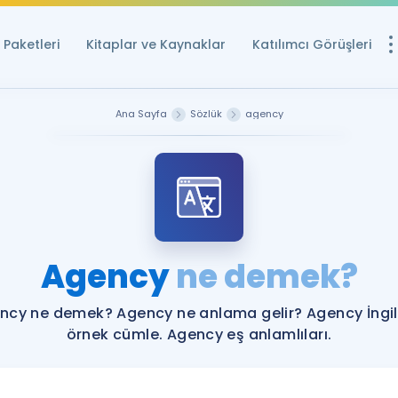
Paketleri
Kitaplar ve Kaynaklar
Katılımcı Görüşleri
Ücretsiz Kayna
Ana Sayfa
Sözlük
agency
YDS ve YÖKDİL içi
Sözlük
İngilizce Sınavları
Puan Hesapla
Agency
ne demek?
YDS ve YÖKDİL P
Remz
Rehberlik Aracı
ncy ne demek? Agency ne anlama gelir? Agency İngil
YDS ve YÖKDİL'e H
örnek cümle. Agency eş anlamlıları.
ÖSYM Sınav Ta
Tüm ÖSYM Sınavl