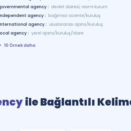
governmental agency :
devlet dairesi, resmi kurum
independent agency :
bağımsız acente/kuruluş
international agency :
uluslararası ajans/kuruluş
local agency :
yerel ajans/kuruluş/idare
10 Örnek daha
ency
ile Bağlantılı Kelim