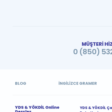
MÜŞTERİ Hİ
0 (850) 532
BLOG
İNGILIZCE GRAMER
YDS & YÖKDİL Online
YDS & YÖKDİL Ç
Dersler