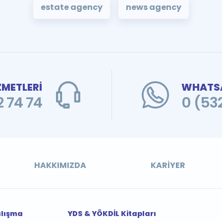
estate agency
news agency
ZMETLERİ
WHATSA
 74 74
0 (53
HAKKIMIZDA
KARIYER
alışma
YDS & YÖKDİL Kitapları