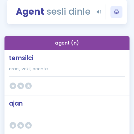
Puan Hesaplama
Agent
sesli dinle
Rehberlik Aracı
ÖSYM Sınav Takvimi
agent (n)
Kampanyalar
temsilci
Blog
aracı, vekil, acente
İngilizce Gramer
ajan