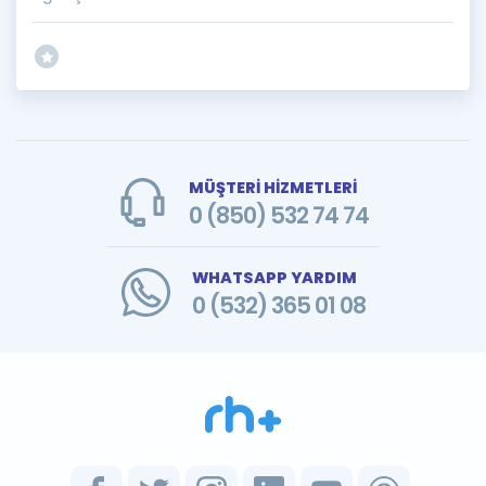
MÜŞTERİ HİZMETLERİ
0 (850) 532 74 74
WHATSAPP YARDIM
0 (532) 365 01 08