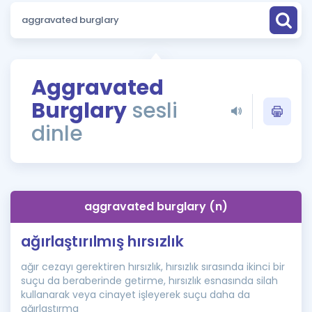
Puan Hesaplama
Rehberlik Aracı
ÖSYM Sınav Takvimi
Aggravated
Burglary
sesli
Kampanyalar
dinle
Blog
İngilizce Gramer
aggravated burglary (n)
ağırlaştırılmış hırsızlık
ağır cezayı gerektiren hırsızlık, hırsızlık sırasında ikinci bir
suçu da beraberinde getirme, hırsızlık esnasında silah
kullanarak veya cinayet işleyerek suçu daha da
ağırlaştırma