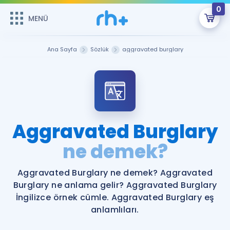
0
MENÜ
MENÜ
Üye Girişi
Ana Sayfa
Sözlük
aggravated burglary
Online Dersler
Sepetin Şu An Boş.
Çalışma Paketleri
Remzi Hoca ile seni sınava hazırlayacak onlarca eğitim seni
bekliyor!
Kitaplar ve Kaynaklar
GİRİŞ YAP
Aggravated Burglary
Katılımcı Görüşleri
ne demek?
Şifremi Hatırlamıyorum
ÜYE DEĞİLİM
Faydalı Araçlar
Aggravated Burglary ne demek? Aggravated
Burglary ne anlama gelir? Aggravated Burglary
Ücretsiz Kaynaklar
Blog
İngilizce Gramer
İngilizce örnek cümle. Aggravated Burglary eş
anlamlıları.
Hakkımızda
Kariyer
Sözlük
Soru & Cevap
İletişim