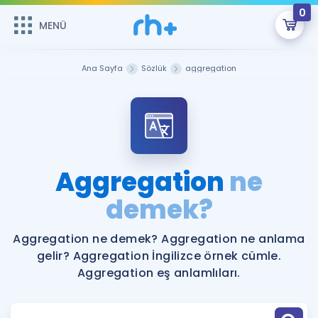
0
MENÜ
MENÜ
Üye Girişi
Ana Sayfa
Sözlük
aggregation
Online Dersler
Sepetin Şu An Boş.
Çalışma Paketleri
Remzi Hoca ile seni sınava hazırlayacak onlarca eğitim seni
bekliyor!
Kitaplar ve Kaynaklar
GİRİŞ YAP
Aggregation
ne
Katılımcı Görüşleri
demek?
Şifremi Hatırlamıyorum
ÜYE DEĞİLİM
Faydalı Araçlar
Aggregation ne demek? Aggregation ne anlama
gelir? Aggregation İngilizce örnek cümle.
Ücretsiz Kaynaklar
Blog
İngilizce Gramer
Aggregation eş anlamlıları.
Hakkımızda
Kariyer
Sözlük
Soru & Cevap
İletişim