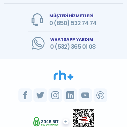
MÜŞTERİ HİZMETLERİ
0 (850) 532 74 74
WHATSAPP YARDIM
0 (532) 365 01 08