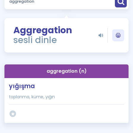
Puan Hesaplama
Rehberlik Aracı
Aggregation
ÖSYM Sınav Takvimi
sesli dinle
Kampanyalar
Blog
aggregation (n)
İngilizce Gramer
yığışma
toplanma, küme, yığın