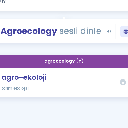
Kampanyalar
Eğitim ve Kitaplar
Blog
Agroecology
sesli dinle
YDS - YÖKDİL Tüm S
İngilizce Gram
İngilizce Gramer
agroecology (n)
agro-ekoloji
tarım ekolojisi