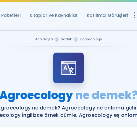
Paketleri
Kitaplar ve Kaynaklar
Katılımcı Görüşleri
Ücretsiz Kayna
Ana Sayfa
Sözlük
agroecology
YDS ve YÖKDİL içi
Sözlük
İngilizce Sınavları
Puan Hesapla
Agroecology
ne demek
YDS ve YÖKDİL P
Remz
Rehberlik Aracı
Agroecology ne demek? Agroecology ne anlama gelir
YDS ve YÖKDİL'e H
ecology İngilizce örnek cümle. Agroecology eş anlamlı
ÖSYM Sınav Ta
Tüm ÖSYM Sınavl