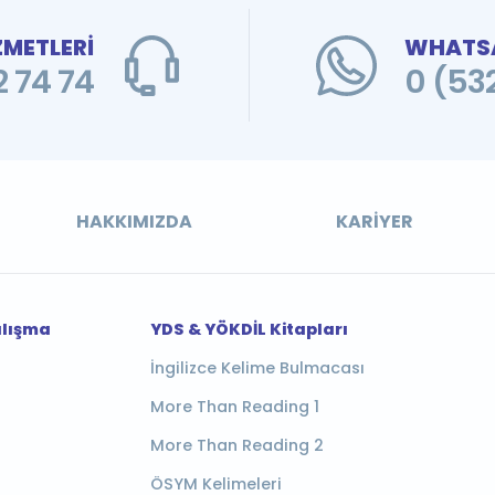
ZMETLERİ
WHATSA
 74 74
0 (53
HAKKIMIZDA
KARIYER
alışma
YDS & YÖKDİL Kitapları
İngilizce Kelime Bulmacası
More Than Reading 1
More Than Reading 2
ÖSYM Kelimeleri