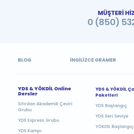
MÜŞTERİ Hİ
0 (850) 532
BLOG
İNGILIZCE GRAMER
YDS & YÖKDİL Online
YDS & YÖKDİL Ç
Dersler
Paketleri
Sıfırdan Akademik Çeviri
YDS Başlangıç
Grubu
YDS İleri Seviye
YDS Express Grubu
YÖKDİL Başlangıç
YDS Kampı