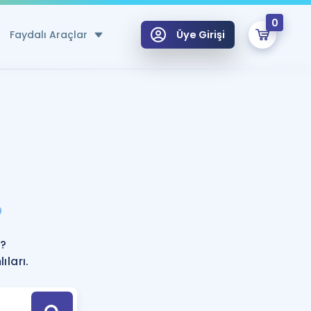
0
Faydalı Araçlar
Üye Girişi
klar
n Ücretsiz Kaynaklar
 için Özel Sözlük
Sepetin Şu An Boş.
ma
?
uan Hesaplama Aracı
i Hoca ile seni sınava hazırlayacak onlarca eğitim seni bekliyor!
Şifremi Hatırlamıyorum
GİRİŞ YAP
?
azırlananlar için Öneriler
ları.
kvimi
ÜYE DEĞİLİM
arı Tek Takvimde