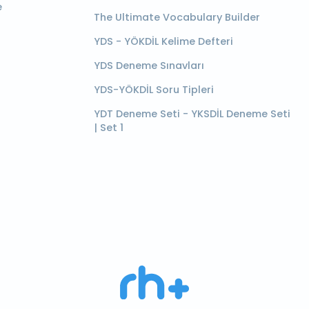
e
The Ultimate Vocabulary Builder
YDS - YÖKDİL Kelime Defteri
YDS Deneme Sınavları
YDS-YÖKDİL Soru Tipleri
YDT Deneme Seti - YKSDİL Deneme Seti
| Set 1