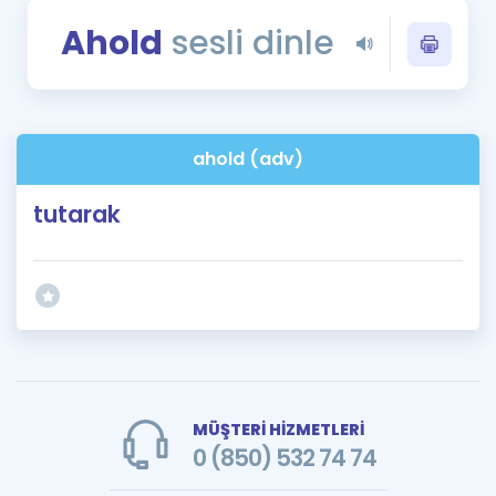
Puan Hesaplama
Ahold
sesli dinle
Rehberlik Aracı
ÖSYM Sınav Takvimi
ahold (adv)
Kampanyalar
tutarak
Blog
İngilizce Gramer
MÜŞTERİ HİZMETLERİ
0 (850) 532 74 74