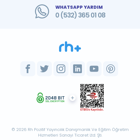
WHATSAPP YARDIM
0 (532) 365 01 08
© 2026 Rh Pozitif Yayıncılık Danışmanlık Ve Eğitim Öğretim
Hizmetleri Sanayi Ticaret Ltd. Şti.