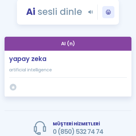
Puan Hesaplama
Ai
sesli dinle
Rehberlik Aracı
ÖSYM Sınav Takvimi
AI (n)
Kampanyalar
yapay zeka
Blog
artificial intelligence
İngilizce Gramer
MÜŞTERİ HİZMETLERİ
0 (850) 532 74 74