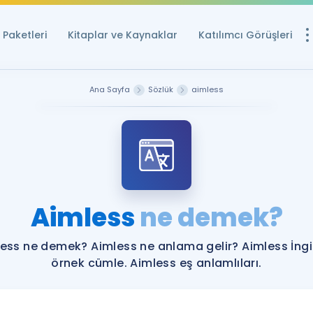
Paketleri
Kitaplar ve Kaynaklar
Katılımcı Görüşleri
Ücretsiz Kayna
Ana Sayfa
Sözlük
aimless
YDS ve YÖKDİL içi
Sözlük
İngilizce Sınavları
Puan Hesapla
Aimless
ne demek?
YDS ve YÖKDİL P
Remz
Rehberlik Aracı
ess ne demek? Aimless ne anlama gelir? Aimless İngi
YDS ve YÖKDİL'e H
örnek cümle. Aimless eş anlamlıları.
ÖSYM Sınav Ta
Tüm ÖSYM Sınavl