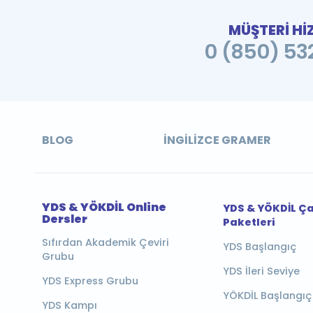
MÜŞTERİ Hİ
0 (850) 532
BLOG
İNGILIZCE GRAMER
YDS & YÖKDİL Online
YDS & YÖKDİL Ç
Dersler
Paketleri
Sıfırdan Akademik Çeviri
YDS Başlangıç
Grubu
YDS İleri Seviye
YDS Express Grubu
YÖKDİL Başlangıç
YDS Kampı