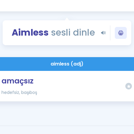
Kampanyalar
Eğitim ve Kitaplar
Blog
Aimless
sesli dinle
YDS - YÖKDİL Tüm S
İngilizce Gram
İngilizce Gramer
aimless (adj)
amaçsız
hedefsiz, başıboş