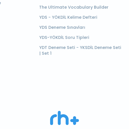
e
The Ultimate Vocabulary Builder
YDS - YÖKDİL Kelime Defteri
YDS Deneme Sınavları
YDS-YÖKDİL Soru Tipleri
YDT Deneme Seti - YKSDİL Deneme Seti
| Set 1