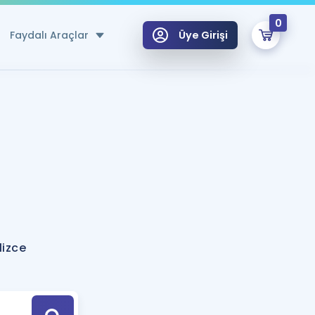
0
Faydalı Araçlar
Üye Girişi
klar
n Ücretsiz Kaynaklar
 için Özel Sözlük
Sepetin Şu An Boş.
ma
uan Hesaplama Aracı
i Hoca ile seni sınava hazırlayacak onlarca eğitim seni bekliyor!
Şifremi Hatırlamıyorum
GİRİŞ YAP
lizce
azırlananlar için Öneriler
kvimi
ÜYE DEĞİLİM
arı Tek Takvimde