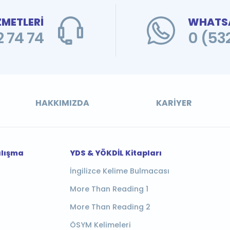
ZMETLERİ
WHATSA
 74 74
0 (53
HAKKIMIZDA
KARIYER
alışma
YDS & YÖKDİL Kitapları
İngilizce Kelime Bulmacası
More Than Reading 1
More Than Reading 2
ÖSYM Kelimeleri