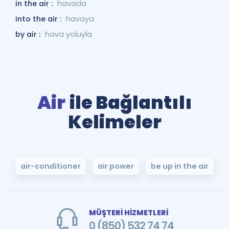
in the air :
havada
into the air :
havaya
by air :
hava yoluyla
Air
ile Bağlantılı
Kelimeler
air-conditioner
air power
be up in the air
MÜŞTERİ HİZMETLERİ
0 (850) 532 74 74