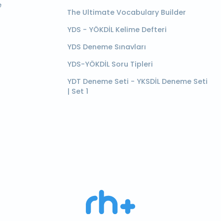
e
The Ultimate Vocabulary Builder
YDS - YÖKDİL Kelime Defteri
YDS Deneme Sınavları
YDS-YÖKDİL Soru Tipleri
YDT Deneme Seti - YKSDİL Deneme Seti
| Set 1