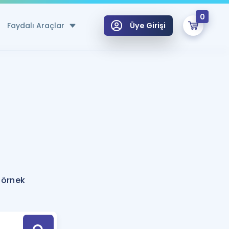
0
Faydalı Araçlar
Üye Girişi
klar
n Ücretsiz Kaynaklar
 için Özel Sözlük
Sepetin Şu An Boş.
ma
uan Hesaplama Aracı
i Hoca ile seni sınava hazırlayacak onlarca eğitim seni bekliyor!
Şifremi Hatırlamıyorum
GİRİŞ YAP
 örnek
azırlananlar için Öneriler
kvimi
ÜYE DEĞİLİM
arı Tek Takvimde