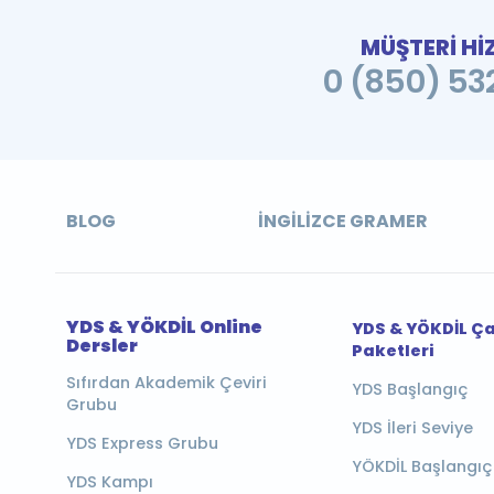
MÜŞTERİ Hİ
0 (850) 532
BLOG
İNGILIZCE GRAMER
YDS & YÖKDİL Online
YDS & YÖKDİL Ç
Dersler
Paketleri
Sıfırdan Akademik Çeviri
YDS Başlangıç
Grubu
YDS İleri Seviye
YDS Express Grubu
YÖKDİL Başlangıç
YDS Kampı