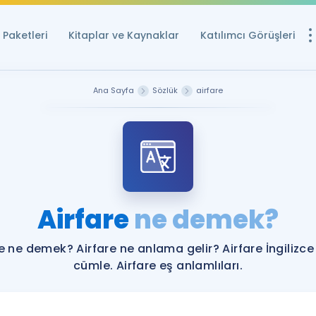
Paketleri
Kitaplar ve Kaynaklar
Katılımcı Görüşleri
Ücretsiz Kayna
Ana Sayfa
Sözlük
airfare
YDS ve YÖKDİL içi
Sözlük
İngilizce Sınavları
Puan Hesapla
Airfare
ne demek?
YDS ve YÖKDİL P
Remz
Rehberlik Aracı
re ne demek? Airfare ne anlama gelir? Airfare İngilizce
YDS ve YÖKDİL'e H
cümle. Airfare eş anlamlıları.
ÖSYM Sınav Ta
Tüm ÖSYM Sınavl