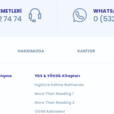
ZMETLERİ
WHATSA
 74 74
0 (53
HAKKIMIZDA
KARIYER
alışma
YDS & YÖKDİL Kitapları
İngilizce Kelime Bulmacası
More Than Reading 1
More Than Reading 2
ÖSYM Kelimeleri