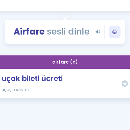
Kampanyalar
Eğitim ve Kitaplar
Blog
Airfare
sesli dinle
YDS - YÖKDİL Tüm S
İngilizce Gram
İngilizce Gramer
airfare (n)
uçak bileti ücreti
uçuş maliyeti