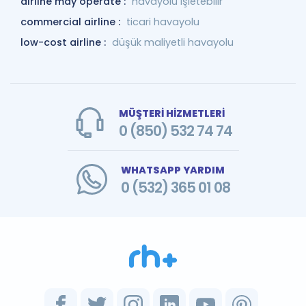
airline may operate :
havayolu işletebilir
commercial airline :
ticari havayolu
low-cost airline :
düşük maliyetli havayolu
MÜŞTERİ HİZMETLERİ
0 (850) 532 74 74
WHATSAPP YARDIM
0 (532) 365 01 08