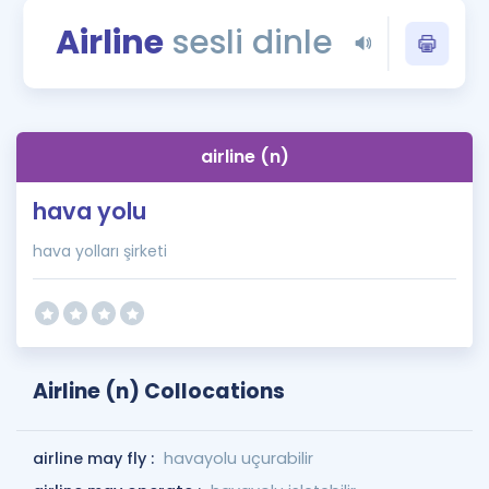
Puan Hesaplama
Airline
sesli dinle
Rehberlik Aracı
ÖSYM Sınav Takvimi
airline (n)
Kampanyalar
hava yolu
Blog
hava yolları şirketi
İngilizce Gramer
Airline (n) Collocations
airline may fly :
havayolu uçurabilir