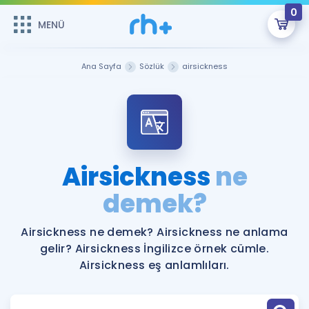
0
MENÜ
MENÜ
Üye Girişi
Ana Sayfa
Sözlük
airsickness
Online Dersler
Sepetin Şu An Boş.
Çalışma Paketleri
Remzi Hoca ile seni sınava hazırlayacak onlarca eğitim seni
bekliyor!
Kitaplar ve Kaynaklar
GİRİŞ YAP
Airsickness
ne
Katılımcı Görüşleri
demek?
Şifremi Hatırlamıyorum
ÜYE DEĞİLİM
Faydalı Araçlar
Airsickness ne demek? Airsickness ne anlama
gelir? Airsickness İngilizce örnek cümle.
Ücretsiz Kaynaklar
Blog
İngilizce Gramer
Airsickness eş anlamlıları.
Hakkımızda
Kariyer
Sözlük
Soru & Cevap
İletişim