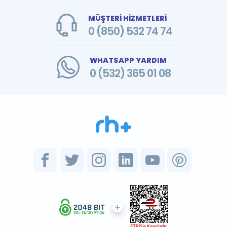
MÜŞTERİ HİZMETLERİ
0 (850) 532 74 74
WHATSAPP YARDIM
0 (532) 365 01 08