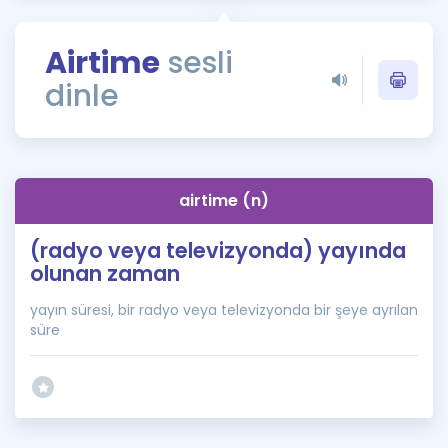
Puan Hesaplama
Airtime
sesli
Rehberlik Aracı
dinle
ÖSYM Sınav Takvimi
Kampanyalar
Blog
airtime (n)
İngilizce Gramer
(radyo veya televizyonda) yayında
olunan zaman
yayın süresi, bir radyo veya televizyonda bir şeye ayrılan
süre