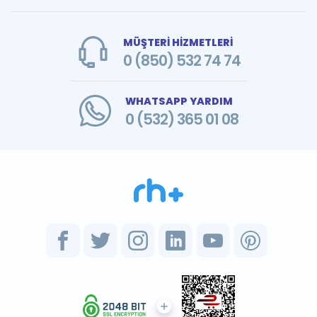
MÜŞTERİ HİZMETLERİ
0 (850) 532 74 74
WHATSAPP YARDIM
0 (532) 365 01 08