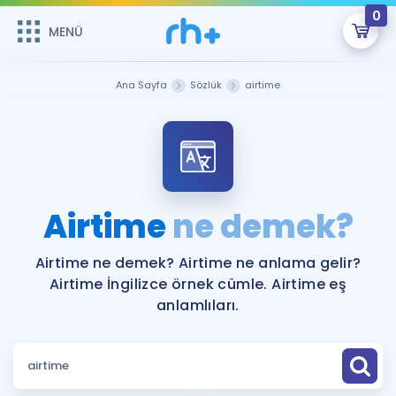
0
MENÜ
MENÜ
Üye Girişi
Ana Sayfa
Sözlük
airtime
Online Dersler
Sepetin Şu An Boş.
Çalışma Paketleri
Remzi Hoca ile seni sınava hazırlayacak onlarca eğitim seni
bekliyor!
Kitaplar ve Kaynaklar
GİRİŞ YAP
Airtime
ne demek?
Katılımcı Görüşleri
Şifremi Hatırlamıyorum
Airtime ne demek? Airtime ne anlama gelir?
Airtime İngilizce örnek cümle. Airtime eş
ÜYE DEĞİLİM
Faydalı Araçlar
anlamlıları.
Ücretsiz Kaynaklar
Blog
İngilizce Gramer
Hakkımızda
Kariyer
Sözlük
Soru & Cevap
İletişim