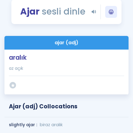
Puan Hesaplama
Ajar
sesli dinle
Rehberlik Aracı
ÖSYM Sınav Takvimi
ajar (adj)
Kampanyalar
aralık
Blog
az açık
İngilizce Gramer
Ajar (adj) Collocations
slightly ajar :
biraz aralık