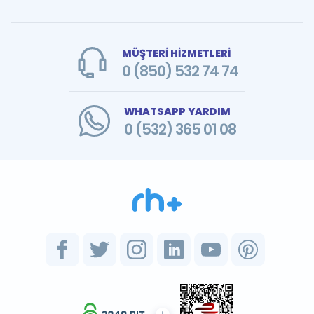
MÜŞTERİ HİZMETLERİ
0 (850) 532 74 74
WHATSAPP YARDIM
0 (532) 365 01 08