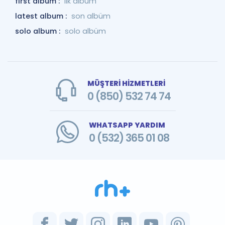
first album :
ilk albüm
latest album :
son albüm
solo album :
solo albüm
MÜŞTERİ HİZMETLERİ
0 (850) 532 74 74
WHATSAPP YARDIM
0 (532) 365 01 08