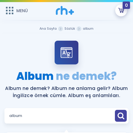
0
MENÜ
MENÜ
Üye Girişi
Ana Sayfa
Sözlük
album
Online Dersler
Sepetin Şu An Boş.
Çalışma Paketleri
Remzi Hoca ile seni sınava hazırlayacak onlarca eğitim seni
bekliyor!
Kitaplar ve Kaynaklar
GİRİŞ YAP
Album
ne demek?
Katılımcı Görüşleri
Şifremi Hatırlamıyorum
Album ne demek? Album ne anlama gelir? Album
İngilizce örnek cümle. Album eş anlamlıları.
ÜYE DEĞİLİM
Faydalı Araçlar
Ücretsiz Kaynaklar
Blog
İngilizce Gramer
Hakkımızda
Kariyer
Sözlük
Soru & Cevap
İletişim