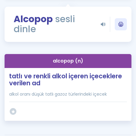
Puan Hesaplama
Alcopop
sesli
Rehberlik Aracı
dinle
ÖSYM Sınav Takvimi
Kampanyalar
Blog
alcopop (n)
İngilizce Gramer
tatlı ve renkli alkol içeren içeceklere
verilen ad
alkol oranı düşük tatlı gazoz türlerindeki içecek