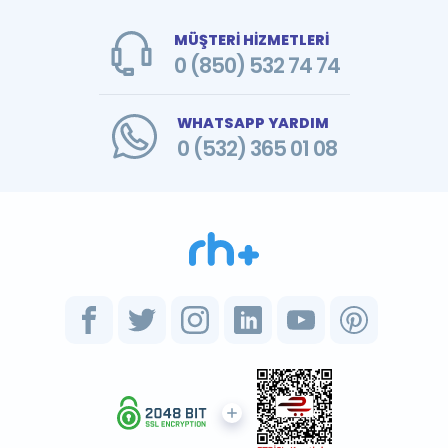
MÜŞTERİ HİZMETLERİ
0 (850) 532 74 74
WHATSAPP YARDIM
0 (532) 365 01 08