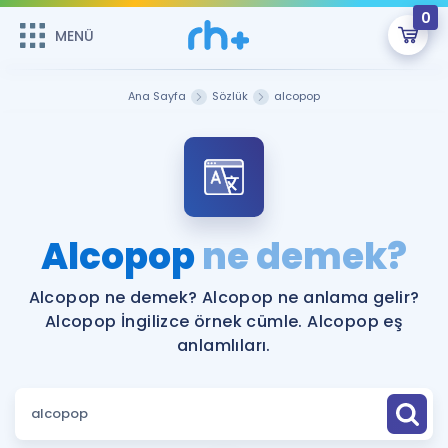
0
MENÜ
MENÜ
Üye Girişi
Ana Sayfa
Sözlük
alcopop
Online Dersler
Sepetin Şu An Boş.
Çalışma Paketleri
Remzi Hoca ile seni sınava hazırlayacak onlarca eğitim seni
bekliyor!
Kitaplar ve Kaynaklar
GİRİŞ YAP
Alcopop
ne demek?
Katılımcı Görüşleri
Şifremi Hatırlamıyorum
Alcopop ne demek? Alcopop ne anlama gelir?
Alcopop İngilizce örnek cümle. Alcopop eş
ÜYE DEĞİLİM
Faydalı Araçlar
anlamlıları.
Ücretsiz Kaynaklar
Blog
İngilizce Gramer
Hakkımızda
Kariyer
Sözlük
Soru & Cevap
İletişim