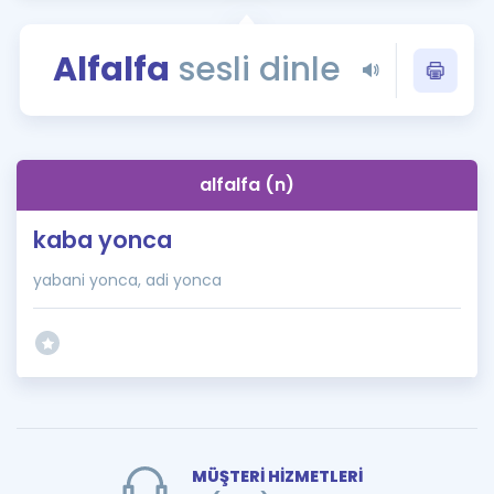
Puan Hesaplama
Alfalfa
sesli dinle
Rehberlik Aracı
ÖSYM Sınav Takvimi
Kampanyalar
alfalfa (n)
Blog
kaba yonca
İngilizce Gramer
yabani yonca, adi yonca
MÜŞTERİ HİZMETLERİ