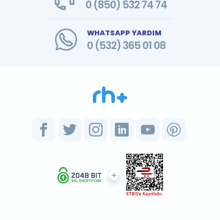
0 (850) 532 74 74
WHATSAPP YARDIM
0 (532) 365 01 08