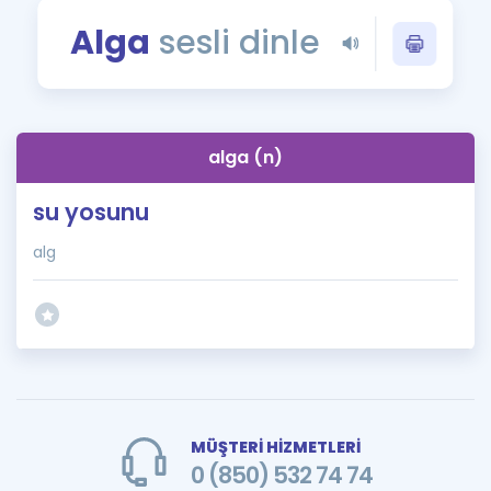
Puan Hesaplama
Alga
sesli dinle
Rehberlik Aracı
ÖSYM Sınav Takvimi
alga (n)
Kampanyalar
su yosunu
Blog
alg
İngilizce Gramer
MÜŞTERİ HİZMETLERİ
0 (850) 532 74 74