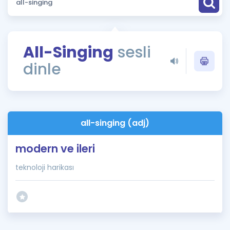
Puan Hesaplama
Rehberlik Aracı
All-Singing
sesli
ÖSYM Sınav Takvimi
dinle
Kampanyalar
Blog
all-singing (adj)
İngilizce Gramer
modern ve ileri
teknoloji harikası