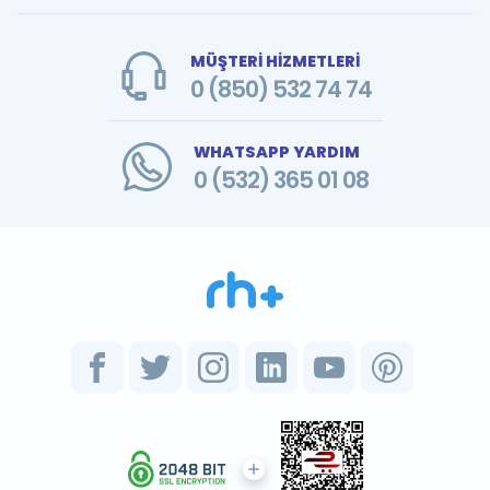
MÜŞTERİ HİZMETLERİ
0 (850) 532 74 74
WHATSAPP YARDIM
0 (532) 365 01 08