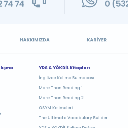
 74 74
0 (53
HAKKIMIZDA
KARIYER
alışma
YDS & YÖKDİL Kitapları
İngilizce Kelime Bulmacası
More Than Reading 1
More Than Reading 2
ÖSYM Kelimeleri
e
The Ultimate Vocabulary Builder
YDS - YÖKDİL Kelime Defteri