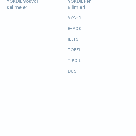
YÖKDİL Sosyal
YÖKDİL Fen
Kelimeleri
Bilimleri
YKS-DİL
E-YDS
IELTS
TOEFL
TIPDİL
DUS