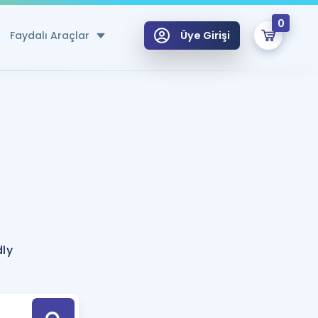
0
Faydalı Araçlar
Üye Girişi
klar
n Ücretsiz Kaynaklar
 için Özel Sözlük
Sepetin Şu An Boş.
ma
uan Hesaplama Aracı
i Hoca ile seni sınava hazırlayacak onlarca eğitim seni bekliyor!
Şifremi Hatırlamıyorum
GİRİŞ YAP
dly
azırlananlar için Öneriler
kvimi
ÜYE DEĞİLİM
arı Tek Takvimde