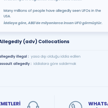
Many millions of people have allegedly seen UFOs in the
USA.
İddiaya göre, ABD'de milyonlarca insan UFO görmüştür.
Allegedly (adv) Collocations
allegedly illegal :
yasa dışı olduğu iddia edilen
assault allegedly :
iddialara göre saldırmak
ZMETLERİ
WHATSA