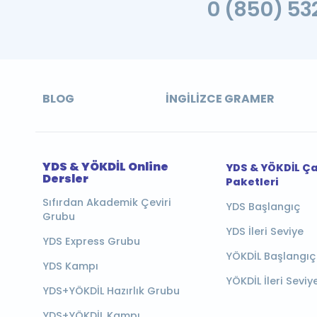
0 (850) 532
BLOG
İNGILIZCE GRAMER
YDS & YÖKDİL Online
YDS & YÖKDİL Ç
Dersler
Paketleri
Sıfırdan Akademik Çeviri
YDS Başlangıç
Grubu
YDS İleri Seviye
YDS Express Grubu
YÖKDİL Başlangıç
YDS Kampı
YÖKDİL İleri Seviy
YDS+YÖKDİL Hazırlık Grubu
YDS+YÖKDİL Kampı