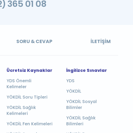
2) 365 01 08
SORU & CEVAP
İLETIŞIM
Ücretsiz Kaynaklar
İngilizce Sınavlar
YDS Önemli
YDS
Kelimeler
YÖKDİL
YÖKDİL Soru Tipleri
YÖKDİL Sosyal
YÖKDİL Sağlık
Bilimler
Kelimeleri
YÖKDİL Sağlık
YÖKDİL Fen Kelimeleri
Bilimleri