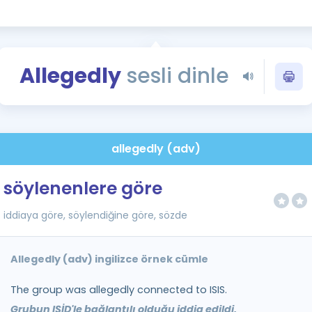
Kampanyalar
Eğitim ve Kitaplar
Blog
Allegedly
sesli dinle
YDS - YÖKDİL Tüm S
İngilizce Gram
İngilizce Gramer
allegedly (adv)
söylenenlere göre
iddiaya göre, söylendiğine göre, sözde
Allegedly (adv) ingilizce örnek cümle
The group was allegedly connected to ISIS.
Grubun IŞİD'le bağlantılı olduğu iddia edildi.