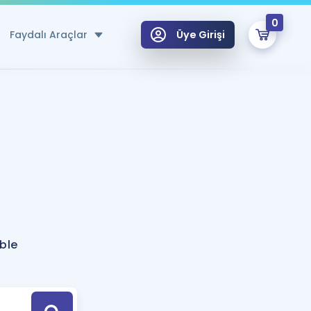
0
Faydalı Araçlar
Üye Girişi
klar
n Ücretsiz Kaynaklar
 için Özel Sözlük
Sepetin Şu An Boş.
ma
uan Hesaplama Aracı
i Hoca ile seni sınava hazırlayacak onlarca eğitim seni bekliyor!
Şifremi Hatırlamıyorum
GİRİŞ YAP
ble
azırlananlar için Öneriler
kvimi
ÜYE DEĞİLİM
arı Tek Takvimde