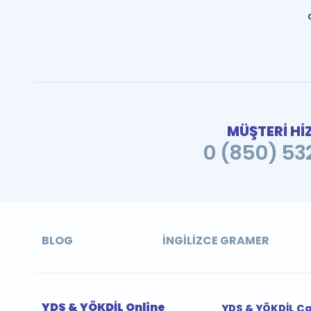
MÜŞTERİ Hİ
0 (850) 532
BLOG
İNGILIZCE GRAMER
YDS & YÖKDİL Online
YDS & YÖKDİL Ç