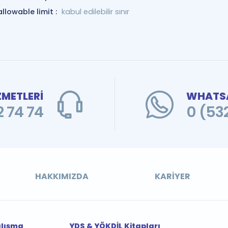
allowable limit :
kabul edilebilir sınır
ZMETLERİ
WHATSA
 74 74
0 (53
HAKKIMIZDA
KARIYER
alışma
YDS & YÖKDİL Kitapları