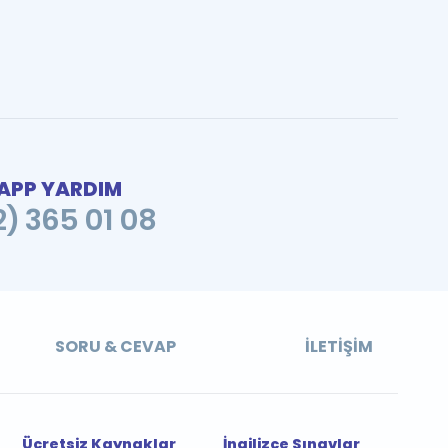
PP YARDIM
2) 365 01 08
SORU & CEVAP
İLETIŞIM
Ücretsiz Kaynaklar
İngilizce Sınavlar