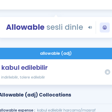
Kampanyalar
Eğitim ve Kitaplar
Blog
Allowable
sesli dinle
YDS - YÖKDİL Tüm S
İngilizce Gram
İngilizce Gramer
allowable (adj)
kabul edilebilir
indirilebilir, tolere edilebilir
Allowable (adj) Collocations
allowable expense :
kabul edilebilir harcama/masraf