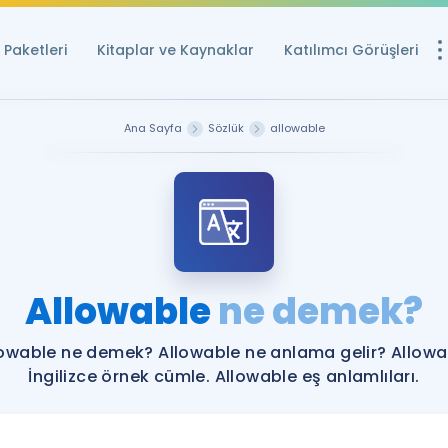
Paketleri
Kitaplar ve Kaynaklar
Katılımcı Görüşleri
Ücretsiz Kayna
Ana Sayfa
Sözlük
allowable
YDS ve YÖKDİL içi
Sözlük
İngilizce Sınavları
Puan Hesapla
Allowable
ne demek?
YDS ve YÖKDİL P
Remz
Rehberlik Aracı
lowable ne demek? Allowable ne anlama gelir? Allowa
YDS ve YÖKDİL'e H
İngilizce örnek cümle. Allowable eş anlamlıları.
ÖSYM Sınav Ta
Tüm ÖSYM Sınavl