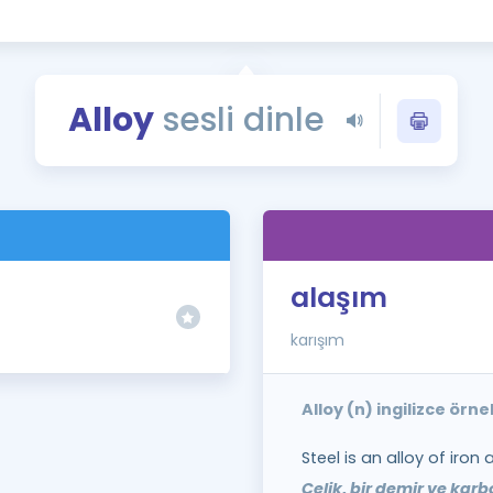
Kampanyalar
Eğitim ve Kitaplar
Blog
Alloy
sesli dinle
YDS - YÖKDİL Tüm S
İngilizce Gram
İngilizce Gramer
)
alaşım
karışım
Alloy (n) ingilizce örn
Steel is an alloy of iron
Çelik, bir demir ve karb