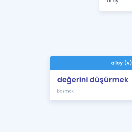
alloy (v
değerini düşürmek
bozmak