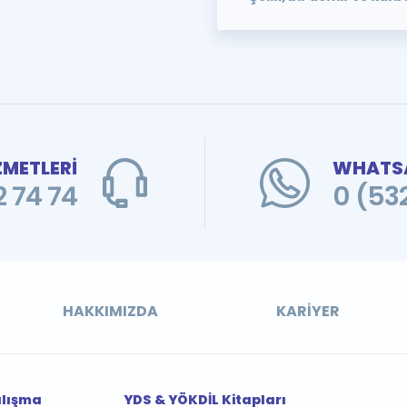
ZMETLERİ
WHATSA
 74 74
0 (53
HAKKIMIZDA
KARIYER
alışma
YDS & YÖKDİL Kitapları