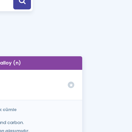
a Özel Fırsatlar
ınavlarla İlgili Haberler
er
 ve Konu Anlatımı
alloy (n)
ek cümle
 and carbon.
on alaşımıdır.