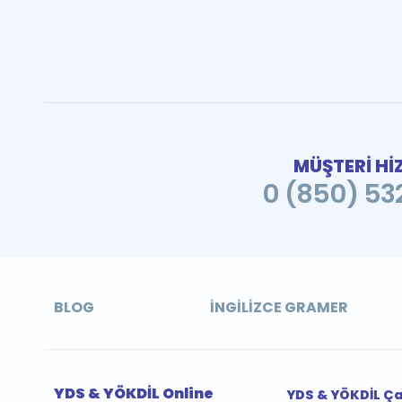
MÜŞTERİ Hİ
0 (850) 532
BLOG
İNGILIZCE GRAMER
YDS & YÖKDİL Online
YDS & YÖKDİL Ç