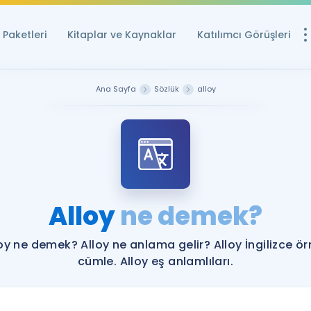
Paketleri
Kitaplar ve Kaynaklar
Katılımcı Görüşleri
Ücretsiz Kayna
Ana Sayfa
Sözlük
alloy
YDS ve YÖKDİL içi
Sözlük
İngilizce Sınavları
Puan Hesapla
Alloy
ne demek?
YDS ve YÖKDİL P
Remz
Rehberlik Aracı
oy ne demek? Alloy ne anlama gelir? Alloy İngilizce ö
YDS ve YÖKDİL'e H
cümle. Alloy eş anlamlıları.
ÖSYM Sınav Ta
Tüm ÖSYM Sınavl