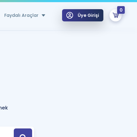
0
Faydalı Araçlar
Üye Girişi
klar
n Ücretsiz Kaynaklar
 için Özel Sözlük
Sepetin Şu An Boş.
ma
uan Hesaplama Aracı
i Hoca ile seni sınava hazırlayacak onlarca eğitim seni bekliyor!
Şifremi Hatırlamıyorum
GİRİŞ YAP
rnek
azırlananlar için Öneriler
kvimi
ÜYE DEĞİLİM
arı Tek Takvimde