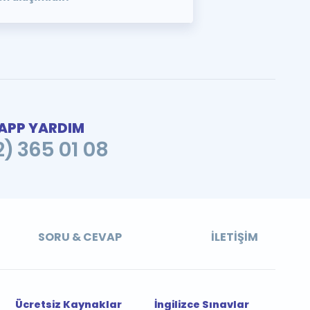
PP YARDIM
2) 365 01 08
SORU & CEVAP
İLETIŞIM
Ücretsiz Kaynaklar
İngilizce Sınavlar