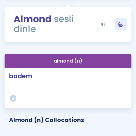
Puan Hesaplama
Almond
sesli
Rehberlik Aracı
dinle
ÖSYM Sınav Takvimi
Kampanyalar
Blog
almond (n)
İngilizce Gramer
badem
Almond (n) Collocations