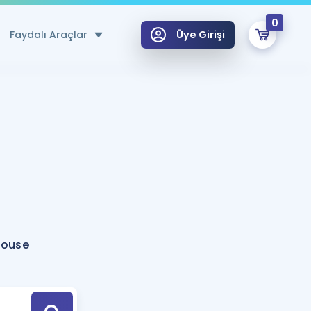
0
Faydalı Araçlar
Üye Girişi
klar
n Ücretsiz Kaynaklar
 için Özel Sözlük
Sepetin Şu An Boş.
ma
uan Hesaplama Aracı
i Hoca ile seni sınava hazırlayacak onlarca eğitim seni bekliyor!
Şifremi Hatırlamıyorum
GİRİŞ YAP
house
azırlananlar için Öneriler
kvimi
ÜYE DEĞİLİM
arı Tek Takvimde