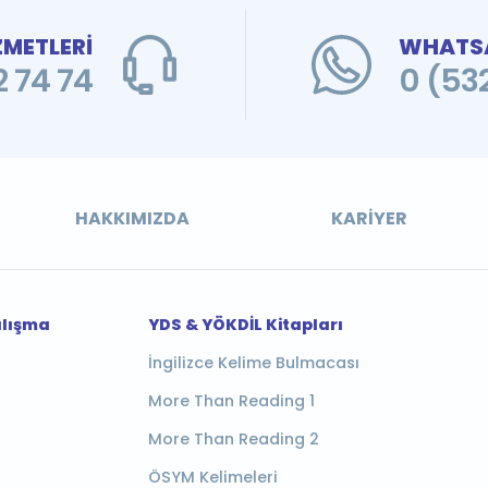
ZMETLERİ
WHATSA
 74 74
0 (53
HAKKIMIZDA
KARIYER
alışma
YDS & YÖKDİL Kitapları
İngilizce Kelime Bulmacası
More Than Reading 1
More Than Reading 2
ÖSYM Kelimeleri