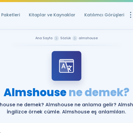
Paketleri
Kitaplar ve Kaynaklar
Katılımcı Görüşleri
Ücretsiz Kayna
Ana Sayfa
Sözlük
almshouse
YDS ve YÖKDİL içi
Sözlük
İngilizce Sınavları
Puan Hesapla
Almshouse
ne demek?
YDS ve YÖKDİL P
Remz
Rehberlik Aracı
house ne demek? Almshouse ne anlama gelir? Alms
YDS ve YÖKDİL'e H
İngilizce örnek cümle. Almshouse eş anlamlıları.
ÖSYM Sınav Ta
Tüm ÖSYM Sınavl