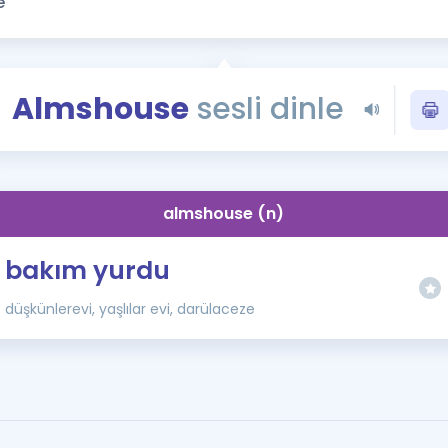
Kampanyalar
Eğitim ve Kitaplar
Blog
Almshouse
sesli dinle
YDS - YÖKDİL Tüm S
İngilizce Gram
İngilizce Gramer
almshouse (n)
bakım yurdu
düşkünlerevi, yaşlılar evi, darülaceze