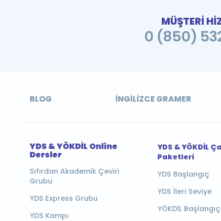
MÜŞTERİ Hİ
0 (850) 532
BLOG
İNGILIZCE GRAMER
YDS & YÖKDİL Online
YDS & YÖKDİL Ç
Dersler
Paketleri
Sıfırdan Akademik Çeviri
YDS Başlangıç
Grubu
YDS İleri Seviye
YDS Express Grubu
YÖKDİL Başlangıç
YDS Kampı