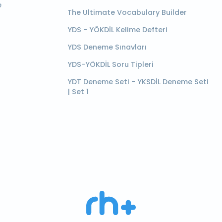
e
The Ultimate Vocabulary Builder
YDS - YÖKDİL Kelime Defteri
YDS Deneme Sınavları
YDS-YÖKDİL Soru Tipleri
YDT Deneme Seti - YKSDİL Deneme Seti
| Set 1