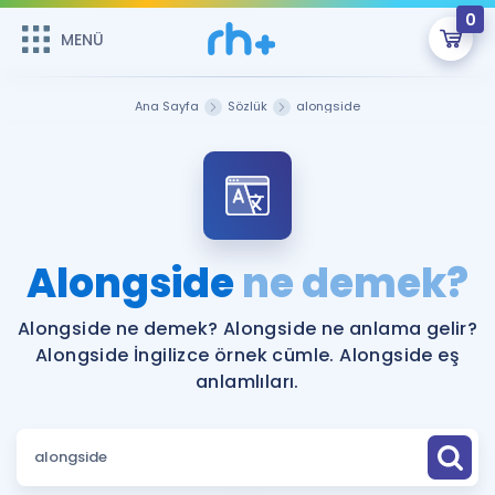
0
MENÜ
MENÜ
Üye Girişi
Ana Sayfa
Sözlük
alongside
Online Dersler
Sepetin Şu An Boş.
Çalışma Paketleri
Remzi Hoca ile seni sınava hazırlayacak onlarca eğitim seni
bekliyor!
Kitaplar ve Kaynaklar
GİRİŞ YAP
Alongside
ne demek?
Katılımcı Görüşleri
Şifremi Hatırlamıyorum
Alongside ne demek? Alongside ne anlama gelir?
Alongside İngilizce örnek cümle. Alongside eş
ÜYE DEĞİLİM
Faydalı Araçlar
anlamlıları.
Ücretsiz Kaynaklar
Blog
İngilizce Gramer
Hakkımızda
Kariyer
Sözlük
Soru & Cevap
İletişim