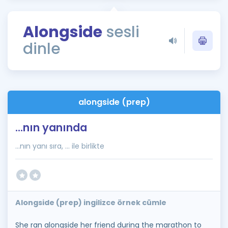
Puan Hesaplama
Alongside
sesli
Rehberlik Aracı
dinle
ÖSYM Sınav Takvimi
Kampanyalar
Blog
alongside (prep)
İngilizce Gramer
...nın yanında
...nın yanı sıra, ... ile birlikte
Alongside (prep) ingilizce örnek cümle
She ran alongside her friend during the marathon to