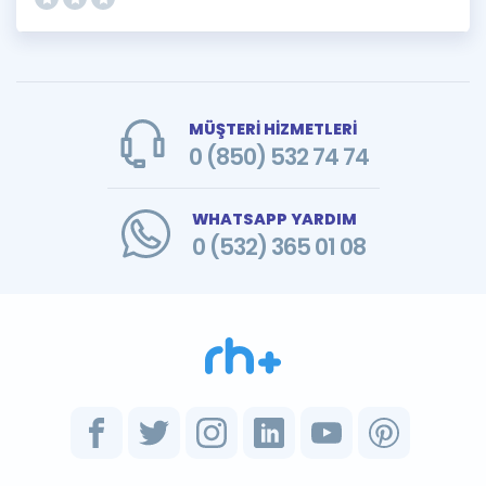
MÜŞTERİ HİZMETLERİ
0 (850) 532 74 74
WHATSAPP YARDIM
0 (532) 365 01 08