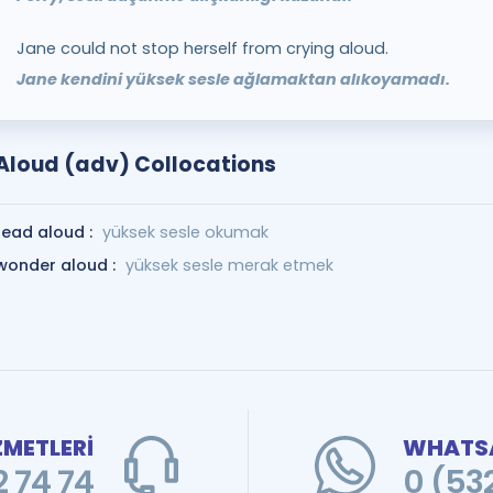
Jane could not stop herself from crying aloud.
Jane kendini yüksek sesle ağlamaktan alıkoyamadı.
Aloud (adv) Collocations
read aloud :
yüksek sesle okumak
wonder aloud :
yüksek sesle merak etmek
ZMETLERİ
WHATSA
 74 74
0 (53