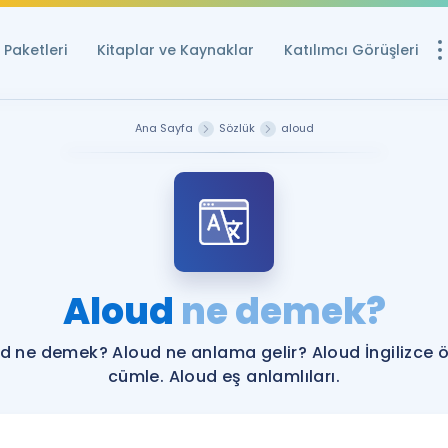
Paketleri
Kitaplar ve Kaynaklar
Katılımcı Görüşleri
Ücretsiz Kayna
Ana Sayfa
Sözlük
aloud
YDS ve YÖKDİL içi
Sözlük
İngilizce Sınavları
Puan Hesapla
Aloud
ne demek?
YDS ve YÖKDİL P
Remz
Rehberlik Aracı
d ne demek? Aloud ne anlama gelir? Aloud İngilizce 
YDS ve YÖKDİL'e H
cümle. Aloud eş anlamlıları.
ÖSYM Sınav Ta
Tüm ÖSYM Sınavl