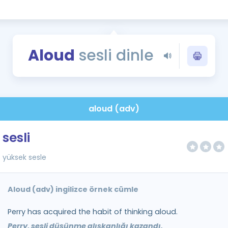
Kampanyalar
Eğitim ve Kitaplar
Blog
Aloud
sesli dinle
YDS - YÖKDİL Tüm S
İngilizce Gram
İngilizce Gramer
aloud (adv)
sesli
yüksek sesle
Aloud (adv) ingilizce örnek cümle
Perry has acquired the habit of thinking aloud.
Perry, sesli düşünme alışkanlığı kazandı.