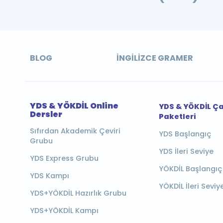
BLOG
İNGILIZCE GRAMER
YDS & YÖKDİL Online
YDS & YÖKDİL Ç
Dersler
Paketleri
Sıfırdan Akademik Çeviri
YDS Başlangıç
Grubu
YDS İleri Seviye
YDS Express Grubu
YÖKDİL Başlangıç
YDS Kampı
YÖKDİL İleri Seviy
YDS+YÖKDİL Hazırlık Grubu
YDS+YÖKDİL Kampı