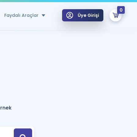
0
Faydalı Araçlar
Üye Girişi
klar
n Ücretsiz Kaynaklar
 için Özel Sözlük
Sepetin Şu An Boş.
ma
uan Hesaplama Aracı
i Hoca ile seni sınava hazırlayacak onlarca eğitim seni bekliyor!
Şifremi Hatırlamıyorum
GİRİŞ YAP
örnek
azırlananlar için Öneriler
kvimi
ÜYE DEĞİLİM
arı Tek Takvimde