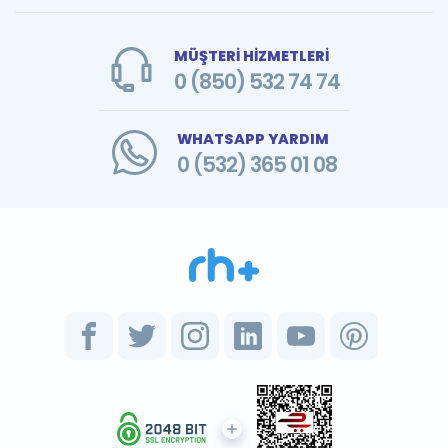
MÜŞTERİ HİZMETLERİ
0 (850) 532 74 74
WHATSAPP YARDIM
0 (532) 365 01 08