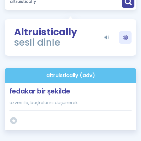
Puan Hesaplama
Rehberlik Aracı
Altruistically
ÖSYM Sınav Takvimi
sesli dinle
Kampanyalar
Blog
altruistically (adv)
İngilizce Gramer
fedakar bir şekilde
özveri ile, başkalarını düşünerek