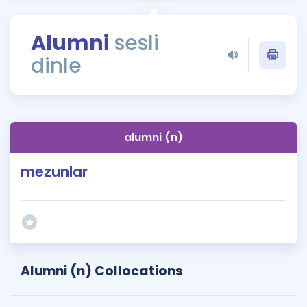
Puan Hesaplama
Alumni
sesli
Rehberlik Aracı
dinle
ÖSYM Sınav Takvimi
Kampanyalar
Blog
alumni (n)
İngilizce Gramer
mezunlar
Alumni (n) Collocations