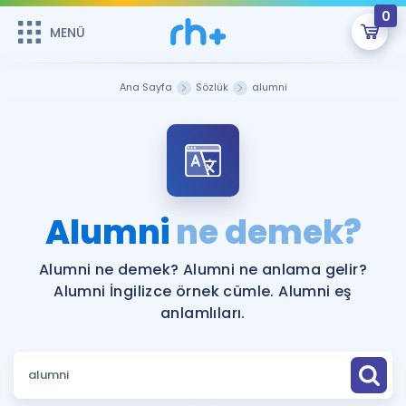
0
MENÜ
MENÜ
Üye Girişi
Ana Sayfa
Sözlük
alumni
Online Dersler
Sepetin Şu An Boş.
Çalışma Paketleri
Remzi Hoca ile seni sınava hazırlayacak onlarca eğitim seni
bekliyor!
Kitaplar ve Kaynaklar
GİRİŞ YAP
Alumni
ne demek?
Katılımcı Görüşleri
Şifremi Hatırlamıyorum
Alumni ne demek? Alumni ne anlama gelir?
Alumni İngilizce örnek cümle. Alumni eş
ÜYE DEĞİLİM
Faydalı Araçlar
anlamlıları.
Ücretsiz Kaynaklar
Blog
İngilizce Gramer
Hakkımızda
Kariyer
Sözlük
Soru & Cevap
İletişim