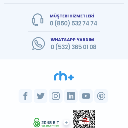
MÜŞTERİ HİZMETLERİ
0 (850) 532 74 74
WHATSAPP YARDIM
0 (532) 365 01 08