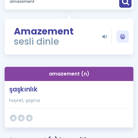
Puan Hesaplama
Rehberlik Aracı
Amazement
ÖSYM Sınav Takvimi
sesli dinle
Kampanyalar
Blog
amazement (n)
İngilizce Gramer
şaşkınlık
hayret, şaşma