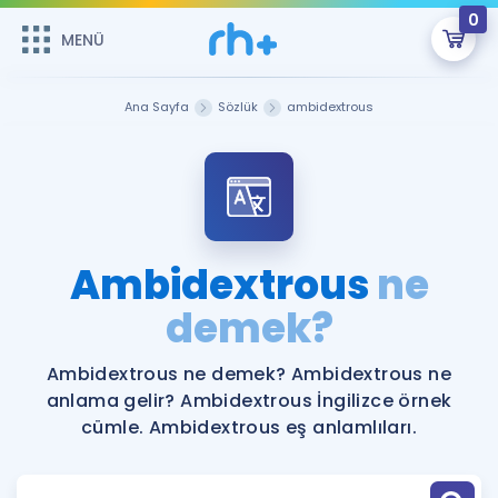
0
MENÜ
MENÜ
Üye Girişi
Ana Sayfa
Sözlük
ambidextrous
Online Dersler
Sepetin Şu An Boş.
Çalışma Paketleri
Remzi Hoca ile seni sınava hazırlayacak onlarca eğitim seni
bekliyor!
Kitaplar ve Kaynaklar
GİRİŞ YAP
Ambidextrous
ne
Katılımcı Görüşleri
demek?
Şifremi Hatırlamıyorum
ÜYE DEĞİLİM
Faydalı Araçlar
Ambidextrous ne demek? Ambidextrous ne
anlama gelir? Ambidextrous İngilizce örnek
Ücretsiz Kaynaklar
Blog
İngilizce Gramer
cümle. Ambidextrous eş anlamlıları.
Hakkımızda
Kariyer
Sözlük
Soru & Cevap
İletişim