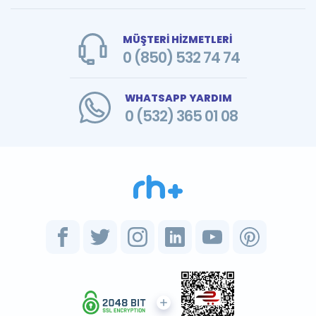
MÜŞTERİ HİZMETLERİ
0 (850) 532 74 74
WHATSAPP YARDIM
0 (532) 365 01 08