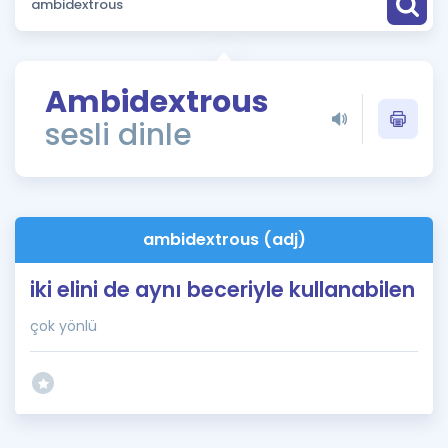
Puan Hesaplama
Rehberlik Aracı
Ambidextrous
ÖSYM Sınav Takvimi
sesli dinle
Kampanyalar
Blog
ambidextrous (adj)
İngilizce Gramer
iki elini de aynı beceriyle kullanabilen
çok yönlü