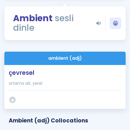
Puan Hesaplama
Ambient
sesli
Rehberlik Aracı
dinle
ÖSYM Sınav Takvimi
Kampanyalar
Blog
ambient (adj)
İngilizce Gramer
çevresel
ortama ait, yerel
Ambient (adj) Collocations