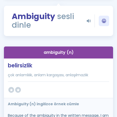
Puan Hesaplama
Ambiguity
sesli
Rehberlik Aracı
dinle
ÖSYM Sınav Takvimi
Kampanyalar
Blog
ambiguity (n)
İngilizce Gramer
belirsizlik
çok anlamlılık, anlam kargaşası, anlaşılmazlık
Ambiguity (n) ingilizce örnek cümle
Because of the ambiguity in the written message, I am