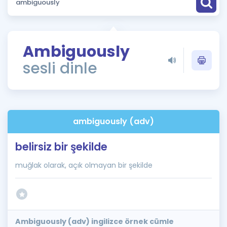
Puan Hesaplama
Rehberlik Aracı
Ambiguously
ÖSYM Sınav Takvimi
sesli dinle
Kampanyalar
Blog
ambiguously (adv)
İngilizce Gramer
belirsiz bir şekilde
muğlak olarak, açık olmayan bir şekilde
Ambiguously (adv) ingilizce örnek cümle