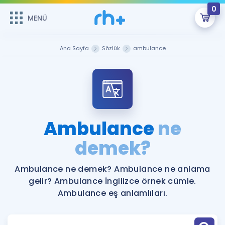
0
MENÜ
MENÜ
Üye Girişi
Ana Sayfa
Sözlük
ambulance
Online Dersler
Sepetin Şu An Boş.
Çalışma Paketleri
Remzi Hoca ile seni sınava hazırlayacak onlarca eğitim seni
bekliyor!
Kitaplar ve Kaynaklar
GİRİŞ YAP
Ambulance
ne
Katılımcı Görüşleri
demek?
Şifremi Hatırlamıyorum
ÜYE DEĞİLİM
Faydalı Araçlar
Ambulance ne demek? Ambulance ne anlama
gelir? Ambulance İngilizce örnek cümle.
Ücretsiz Kaynaklar
Blog
İngilizce Gramer
Ambulance eş anlamlıları.
Hakkımızda
Kariyer
Sözlük
Soru & Cevap
İletişim