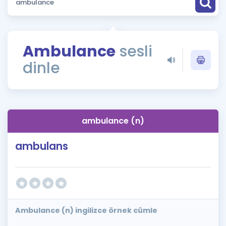
Puan Hesaplama
Rehberlik Aracı
Ambulance
sesli
ÖSYM Sınav Takvimi
dinle
Kampanyalar
Blog
ambulance (n)
İngilizce Gramer
ambulans
Ambulance (n) ingilizce örnek cümle