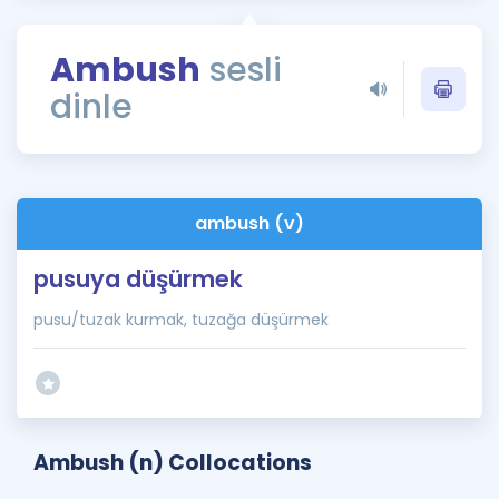
Puan Hesaplama
Ambush
sesli
Rehberlik Aracı
dinle
ÖSYM Sınav Takvimi
Kampanyalar
Blog
ambush (v)
İngilizce Gramer
pusuya düşürmek
pusu/tuzak kurmak, tuzağa düşürmek
Ambush (n) Collocations