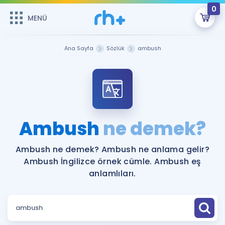
0
MENÜ
MENÜ
Üye Girişi
Ana Sayfa
Sözlük
ambush
Online Dersler
Sepetin Şu An Boş.
Çalışma Paketleri
Remzi Hoca ile seni sınava hazırlayacak onlarca eğitim seni
bekliyor!
Kitaplar ve Kaynaklar
GİRİŞ YAP
Ambush
ne demek?
Katılımcı Görüşleri
Şifremi Hatırlamıyorum
Ambush ne demek? Ambush ne anlama gelir?
Ambush İngilizce örnek cümle. Ambush eş
ÜYE DEĞİLİM
Faydalı Araçlar
anlamlıları.
Ücretsiz Kaynaklar
Blog
İngilizce Gramer
Hakkımızda
Kariyer
Sözlük
Soru & Cevap
İletişim