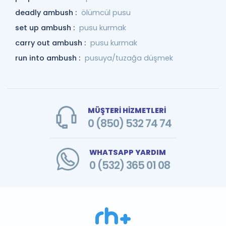
deadly ambush :
ölümcül pusu
set up ambush :
pusu kurmak
carry out ambush :
pusu kurmak
run into ambush :
pusuya/tuzağa düşmek
MÜŞTERİ HİZMETLERİ
0 (850) 532 74 74
WHATSAPP YARDIM
0 (532) 365 01 08