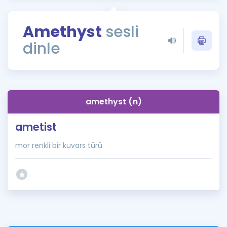
Puan Hesaplama
Amethyst
sesli
Rehberlik Aracı
dinle
ÖSYM Sınav Takvimi
Kampanyalar
Blog
amethyst (n)
İngilizce Gramer
ametist
mor renkli bir kuvars türü