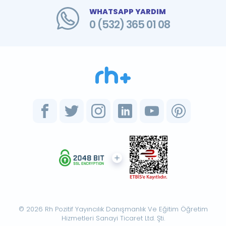
WHATSAPP YARDIM
0 (532) 365 01 08
© 2026 Rh Pozitif Yayıncılık Danışmanlık Ve Eğitim Öğretim
Hizmetleri Sanayi Ticaret Ltd. Şti.