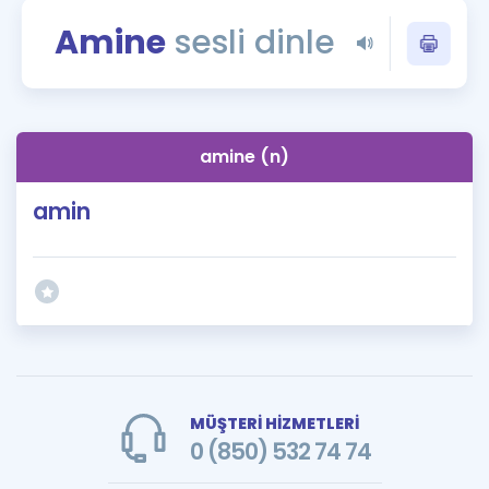
Puan Hesaplama
Amine
sesli dinle
Rehberlik Aracı
ÖSYM Sınav Takvimi
amine (n)
Kampanyalar
amin
Blog
İngilizce Gramer
MÜŞTERİ HİZMETLERİ
0 (850) 532 74 74