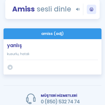
Puan Hesaplama
Amiss
sesli dinle
Rehberlik Aracı
ÖSYM Sınav Takvimi
amiss (adj)
Kampanyalar
yanlış
Blog
kusurlu, hatalı
İngilizce Gramer
MÜŞTERİ HİZMETLERİ
0 (850) 532 74 74