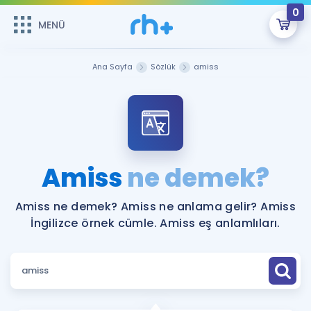
0
MENÜ
MENÜ
Üye Girişi
Ana Sayfa
Sözlük
amiss
Online Dersler
Sepetin Şu An Boş.
Çalışma Paketleri
Remzi Hoca ile seni sınava hazırlayacak onlarca eğitim seni
bekliyor!
Kitaplar ve Kaynaklar
GİRİŞ YAP
Amiss
ne demek?
Katılımcı Görüşleri
Şifremi Hatırlamıyorum
Amiss ne demek? Amiss ne anlama gelir? Amiss
İngilizce örnek cümle. Amiss eş anlamlıları.
ÜYE DEĞİLİM
Faydalı Araçlar
Ücretsiz Kaynaklar
Blog
İngilizce Gramer
Hakkımızda
Kariyer
Sözlük
Soru & Cevap
İletişim