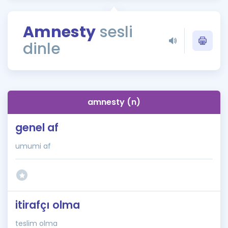
Puan Hesaplama
Amnesty
sesli
Rehberlik Aracı
dinle
ÖSYM Sınav Takvimi
Kampanyalar
Blog
amnesty (n)
İngilizce Gramer
genel af
umumi af
itirafçı olma
teslim olma