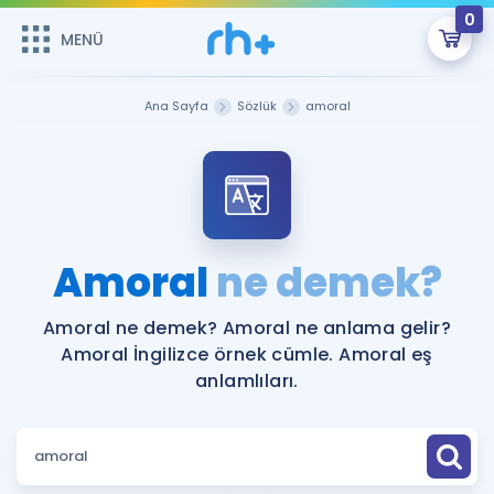
0
MENÜ
MENÜ
Üye Girişi
Ana Sayfa
Sözlük
amoral
Online Dersler
Sepetin Şu An Boş.
Çalışma Paketleri
Remzi Hoca ile seni sınava hazırlayacak onlarca eğitim seni
bekliyor!
Kitaplar ve Kaynaklar
GİRİŞ YAP
Amoral
ne demek?
Katılımcı Görüşleri
Şifremi Hatırlamıyorum
Amoral ne demek? Amoral ne anlama gelir?
Amoral İngilizce örnek cümle. Amoral eş
ÜYE DEĞİLİM
Faydalı Araçlar
anlamlıları.
Ücretsiz Kaynaklar
Blog
İngilizce Gramer
Hakkımızda
Kariyer
Sözlük
Soru & Cevap
İletişim