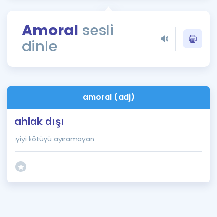
Puan Hesaplama
Amoral
sesli
Rehberlik Aracı
dinle
ÖSYM Sınav Takvimi
Kampanyalar
Blog
amoral (adj)
İngilizce Gramer
ahlak dışı
iyiyi kötüyü ayıramayan