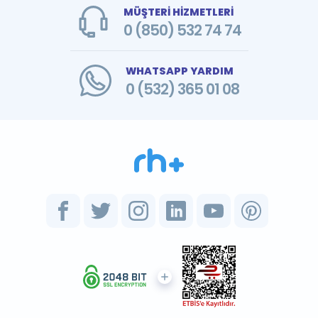
MÜŞTERİ HİZMETLERİ
0 (850) 532 74 74
WHATSAPP YARDIM
0 (532) 365 01 08