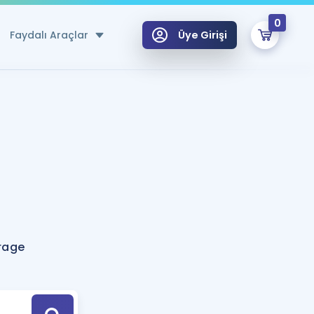
0
Faydalı Araçlar
Üye Girişi
klar
n Ücretsiz Kaynaklar
 için Özel Sözlük
Sepetin Şu An Boş.
ma
uan Hesaplama Aracı
i Hoca ile seni sınava hazırlayacak onlarca eğitim seni bekliyor!
Şifremi Hatırlamıyorum
GİRİŞ YAP
rage
azırlananlar için Öneriler
kvimi
ÜYE DEĞİLİM
arı Tek Takvimde