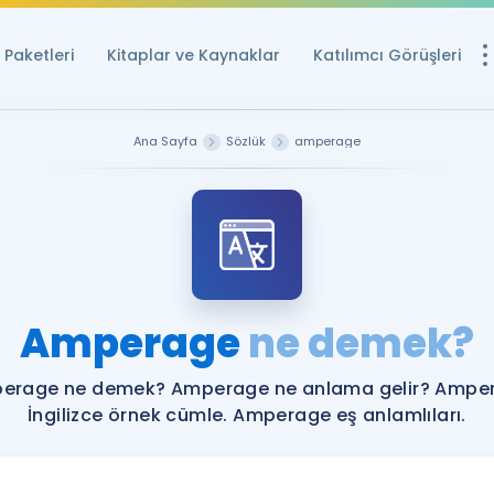
Paketleri
Kitaplar ve Kaynaklar
Katılımcı Görüşleri
Ücretsiz Kayna
Ana Sayfa
Sözlük
amperage
YDS ve YÖKDİL içi
Sözlük
İngilizce Sınavları
Puan Hesapla
Amperage
ne demek?
YDS ve YÖKDİL P
Remz
Rehberlik Aracı
erage ne demek? Amperage ne anlama gelir? Ampe
YDS ve YÖKDİL'e H
İngilizce örnek cümle. Amperage eş anlamlıları.
ÖSYM Sınav Ta
Tüm ÖSYM Sınavl