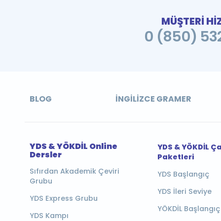
MÜŞTERİ Hİ
0 (850) 532
BLOG
İNGILIZCE GRAMER
YDS & YÖKDİL Online
YDS & YÖKDİL Ç
Dersler
Paketleri
Sıfırdan Akademik Çeviri
YDS Başlangıç
Grubu
YDS İleri Seviye
YDS Express Grubu
YÖKDİL Başlangıç
YDS Kampı