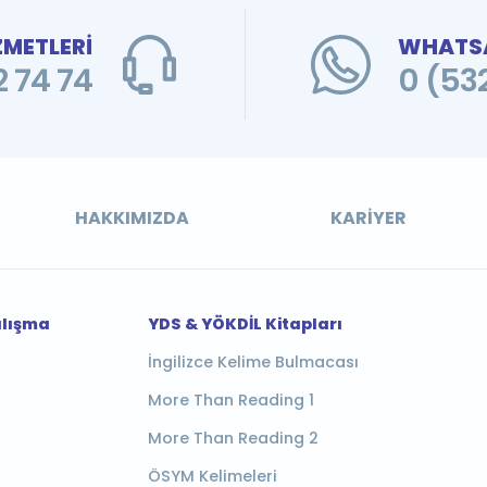
ZMETLERİ
WHATSA
 74 74
0 (53
HAKKIMIZDA
KARIYER
alışma
YDS & YÖKDİL Kitapları
İngilizce Kelime Bulmacası
More Than Reading 1
More Than Reading 2
ÖSYM Kelimeleri