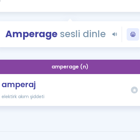
Kampanyalar
Eğitim ve Kitaplar
Blog
Amperage
sesli dinle
YDS - YÖKDİL Tüm S
İngilizce Gram
İngilizce Gramer
amperage (n)
amperaj
elektirk akım şiddeti