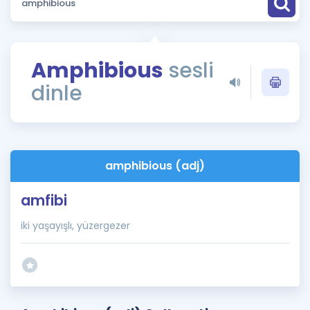
Puan Hesaplama
Rehberlik Aracı
Amphibious
sesli
ÖSYM Sınav Takvimi
dinle
Kampanyalar
Blog
amphibious (adj)
İngilizce Gramer
amfibi
iki yaşayışlı, yüzergezer