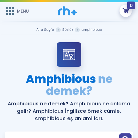
0
MENÜ
MENÜ
Üye Girişi
Ana Sayfa
Sözlük
amphibious
Online Dersler
Sepetin Şu An Boş.
Çalışma Paketleri
Remzi Hoca ile seni sınava hazırlayacak onlarca eğitim seni
bekliyor!
Kitaplar ve Kaynaklar
GİRİŞ YAP
Amphibious
ne
Katılımcı Görüşleri
demek?
Şifremi Hatırlamıyorum
ÜYE DEĞİLİM
Faydalı Araçlar
Amphibious ne demek? Amphibious ne anlama
gelir? Amphibious İngilizce örnek cümle.
Ücretsiz Kaynaklar
Blog
İngilizce Gramer
Amphibious eş anlamlıları.
Hakkımızda
Kariyer
Sözlük
Soru & Cevap
İletişim