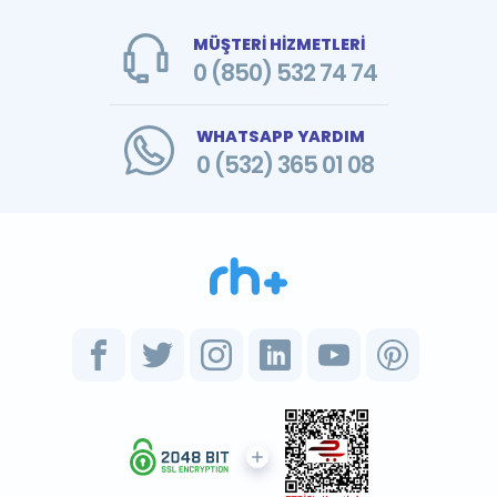
MÜŞTERİ HİZMETLERİ
0 (850) 532 74 74
WHATSAPP YARDIM
0 (532) 365 01 08