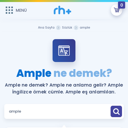
0
MENÜ
MENÜ
Üye Girişi
Ana Sayfa
Sözlük
ample
Online Dersler
Sepetin Şu An Boş.
Çalışma Paketleri
Remzi Hoca ile seni sınava hazırlayacak onlarca eğitim seni
bekliyor!
Kitaplar ve Kaynaklar
GİRİŞ YAP
Ample
ne demek?
Katılımcı Görüşleri
Şifremi Hatırlamıyorum
Ample ne demek? Ample ne anlama gelir? Ample
İngilizce örnek cümle. Ample eş anlamlıları.
ÜYE DEĞİLİM
Faydalı Araçlar
Ücretsiz Kaynaklar
Blog
İngilizce Gramer
Hakkımızda
Kariyer
Sözlük
Soru & Cevap
İletişim