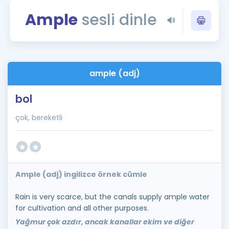
Puan Hesaplama
Ample
sesli dinle
Rehberlik Aracı
ÖSYM Sınav Takvimi
ample (adj)
Kampanyalar
bol
Blog
çok, bereketli
İngilizce Gramer
Ample (adj) ingilizce örnek cümle
Rain is very scarce, but the canals supply ample water
for cultivation and all other purposes.
Yağmur çok azdır, ancak kanallar ekim ve diğer