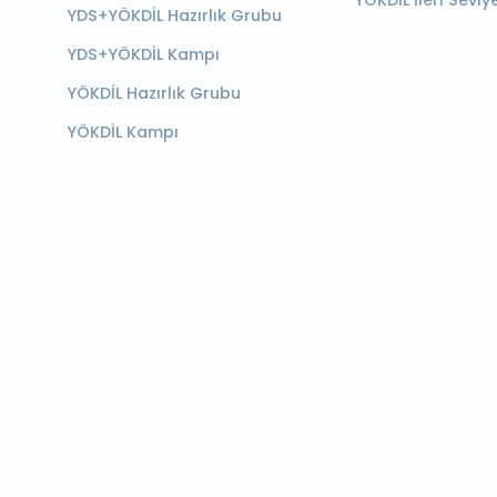
YÖKDİL İleri Seviy
YDS+YÖKDİL Hazırlık Grubu
YDS+YÖKDİL Kampı
YÖKDİL Hazırlık Grubu
YÖKDİL Kampı