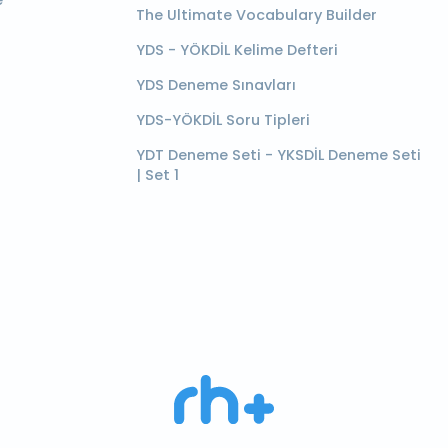
e
The Ultimate Vocabulary Builder
YDS - YÖKDİL Kelime Defteri
YDS Deneme Sınavları
YDS-YÖKDİL Soru Tipleri
YDT Deneme Seti - YKSDİL Deneme Seti
| Set 1