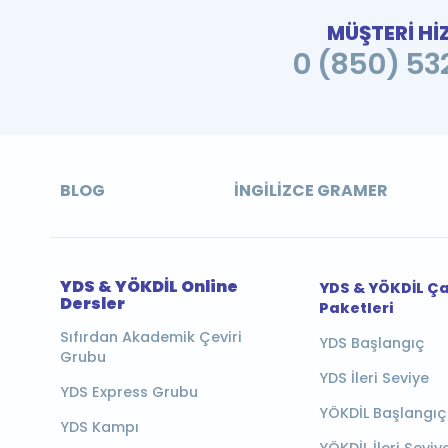
MÜŞTERİ Hİ
0 (850) 532
BLOG
İNGILIZCE GRAMER
YDS & YÖKDİL Online
YDS & YÖKDİL Ç
Dersler
Paketleri
Sıfırdan Akademik Çeviri
YDS Başlangıç
Grubu
YDS İleri Seviye
YDS Express Grubu
YÖKDİL Başlangıç
YDS Kampı