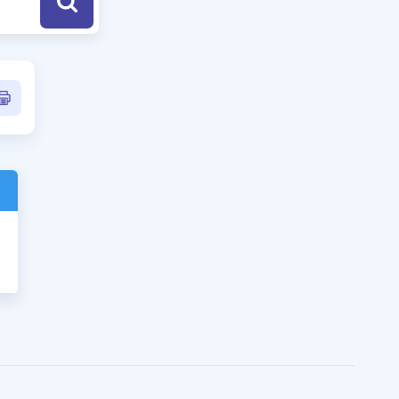
a Özel Fırsatlar
ınavlarla İlgili Haberler
er
 ve Konu Anlatımı