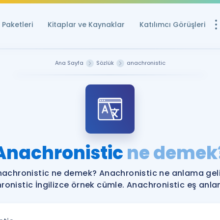
Paketleri
Kitaplar ve Kaynaklar
Katılımcı Görüşleri
Ücretsiz Kayna
Ana Sayfa
Sözlük
anachronistic
YDS ve YÖKDİL içi
Sözlük
İngilizce Sınavları
Puan Hesapla
Anachronistic
ne demek
YDS ve YÖKDİL P
Remz
Rehberlik Aracı
nachronistic ne demek? Anachronistic ne anlama geli
YDS ve YÖKDİL'e H
onistic İngilizce örnek cümle. Anachronistic eş anlam
ÖSYM Sınav Ta
Tüm ÖSYM Sınavl