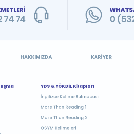
ZMETLERİ
WHATSA
 74 74
0 (53
HAKKIMIZDA
KARIYER
alışma
YDS & YÖKDİL Kitapları
İngilizce Kelime Bulmacası
More Than Reading 1
More Than Reading 2
ÖSYM Kelimeleri