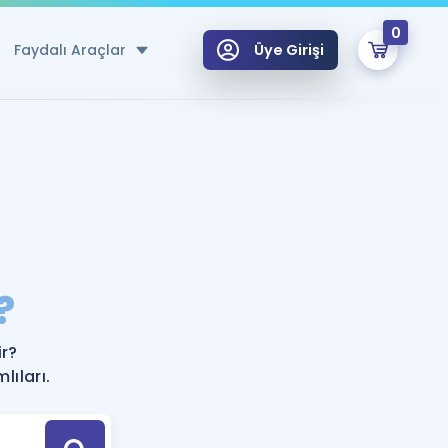
0
Faydalı Araçlar
Üye Girişi
klar
n Ücretsiz Kaynaklar
 için Özel Sözlük
Sepetin Şu An Boş.
ma
?
uan Hesaplama Aracı
i Hoca ile seni sınava hazırlayacak onlarca eğitim seni bekliyor!
Şifremi Hatırlamıyorum
GİRİŞ YAP
r?
azırlananlar için Öneriler
lıları.
kvimi
ÜYE DEĞİLİM
arı Tek Takvimde