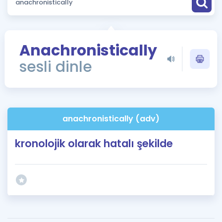
Puan Hesaplama
Rehberlik Aracı
Anachronistically
ÖSYM Sınav Takvimi
sesli dinle
Kampanyalar
Blog
anachronistically (adv)
İngilizce Gramer
kronolojik olarak hatalı şekilde