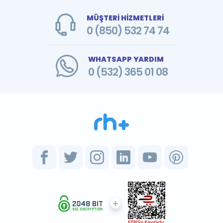
MÜŞTERİ HİZMETLERİ
0 (850) 532 74 74
WHATSAPP YARDIM
0 (532) 365 01 08