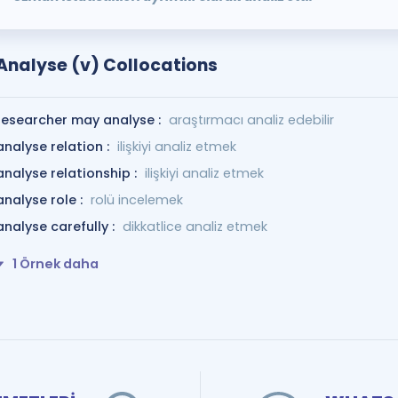
Analyse (v) Collocations
researcher may analyse :
araştırmacı analiz edebilir
analyse relation :
ilişkiyi analiz etmek
analyse relationship :
ilişkiyi analiz etmek
analyse role :
rolü incelemek
analyse carefully :
dikkatlice analiz etmek
1 Örnek daha