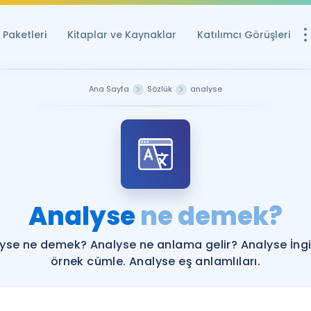
Paketleri
Kitaplar ve Kaynaklar
Katılımcı Görüşleri
Ücretsiz Kayna
Ana Sayfa
Sözlük
analyse
YDS ve YÖKDİL içi
Sözlük
İngilizce Sınavları
Puan Hesapla
Analyse
ne demek?
YDS ve YÖKDİL P
Remz
Rehberlik Aracı
yse ne demek? Analyse ne anlama gelir? Analyse İngi
YDS ve YÖKDİL'e H
örnek cümle. Analyse eş anlamlıları.
ÖSYM Sınav Ta
Tüm ÖSYM Sınavl