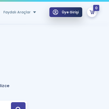
0
Faydalı Araçlar
Üye Girişi
klar
n Ücretsiz Kaynaklar
 için Özel Sözlük
Sepetin Şu An Boş.
ma
uan Hesaplama Aracı
i Hoca ile seni sınava hazırlayacak onlarca eğitim seni bekliyor!
Şifremi Hatırlamıyorum
GİRİŞ YAP
lizce
azırlananlar için Öneriler
kvimi
ÜYE DEĞİLİM
arı Tek Takvimde