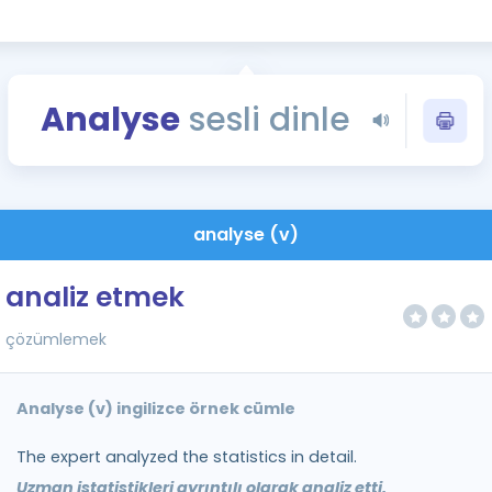
Kampanyalar
Eğitim ve Kitaplar
Blog
Analyse
sesli dinle
YDS - YÖKDİL Tüm S
İngilizce Gram
İngilizce Gramer
analyse (v)
analiz etmek
çözümlemek
Analyse (v) ingilizce örnek cümle
The expert analyzed the statistics in detail.
Uzman istatistikleri ayrıntılı olarak analiz etti.