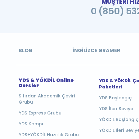
MÜŞTERİ Hİ
0 (850) 532
BLOG
İNGILIZCE GRAMER
YDS & YÖKDİL Online
YDS & YÖKDİL Ç
Dersler
Paketleri
Sıfırdan Akademik Çeviri
YDS Başlangıç
Grubu
YDS İleri Seviye
YDS Express Grubu
YÖKDİL Başlangıç
YDS Kampı
YÖKDİL İleri Seviy
YDS+YÖKDİL Hazırlık Grubu