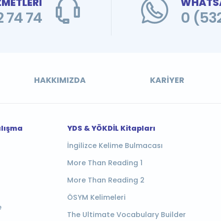
ZMETLERİ
WHATSA
 74 74
0 (53
HAKKIMIZDA
KARIYER
alışma
YDS & YÖKDİL Kitapları
İngilizce Kelime Bulmacası
More Than Reading 1
More Than Reading 2
ÖSYM Kelimeleri
e
The Ultimate Vocabulary Builder