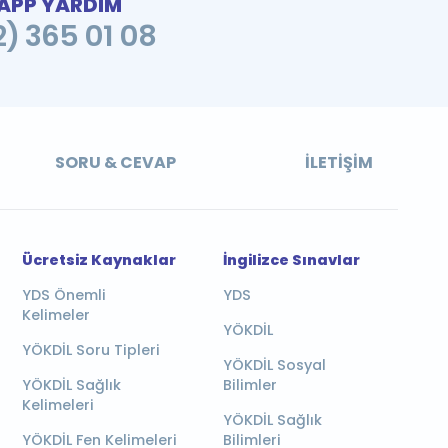
PP YARDIM
2) 365 01 08
SORU & CEVAP
İLETIŞIM
Ücretsiz Kaynaklar
İngilizce Sınavlar
YDS Önemli
YDS
Kelimeler
YÖKDİL
YÖKDİL Soru Tipleri
YÖKDİL Sosyal
YÖKDİL Sağlık
Bilimler
Kelimeleri
YÖKDİL Sağlık
YÖKDİL Fen Kelimeleri
Bilimleri